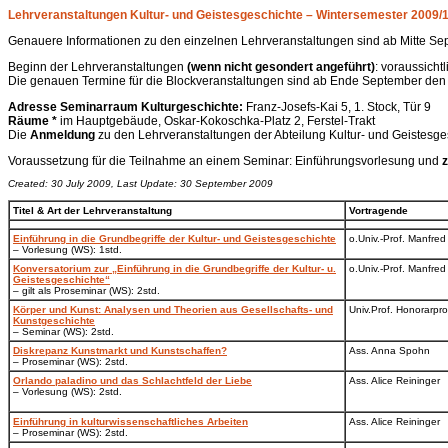
Lehrveranstaltungen Kultur- und Geistesgeschichte – Wintersemester 2009/
Genauere Informationen zu den einzelnen Lehrveranstaltungen sind ab Mitte Se
Beginn der Lehrveranstaltungen
(wenn nicht gesondert angeführt)
: voraussicht
Die genauen Termine für die Blockveranstaltungen sind ab Ende September den
Adresse Seminarraum Kulturgeschichte:
Franz-Josefs-Kai 5, 1. Stock, Tür 9
Räume *
im Hauptgebäude, Oskar-Kokoschka-Platz 2, Ferstel-Trakt
Die
Anmeldung
zu den Lehrveranstaltungen der Abteilung Kultur- und Geistesge
Voraussetzung für die Teilnahme an einem Seminar: Einführungsvorlesung und
z
Created: 30 July 2009, Last Update: 30 September 2009
Titel & Art der Lehrveranstaltung
Vortragende
Einführung in die Grundbegriffe der Kultur- und Geistesgeschichte
o.Univ.-Prof. Manfre
– Vorlesung (WS): 1std.
Konversatorium zur „Einführung in die Grundbegriffe der Kultur- u.
o.Univ.-Prof. Manfre
Geistesgeschichte“
– gilt als Proseminar (WS): 2std.
Körper und Kunst: Analysen und Theorien aus Gesellschafts- und
Univ.Prof. Honorarpro
Kunstgeschichte
– Seminar (WS): 2std.
Diskrepanz Kunstmarkt und Kunstschaffen?
Ass. Anna Spohn
– Proseminar (WS): 2std.
Orlando paladino und das Schlachtfeld der Liebe
Ass. Alice Reininger
– Vorlesung
(WS): 2std.
Einführung in kulturwissenschaftliches Arbeiten
Ass. Alice Reininger
– Proseminar (WS): 2std.