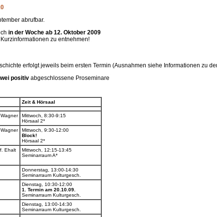
10
ptember abrufbar.
lich
in der Woche ab 12. Oktober 2009
 Kurzinformationen zu entnehmen!
schichte erfolgt jeweils beim ersten Termin (Ausnahmen siehe Informationen zu de
wei positiv
abgeschlossene Proseminare
Zeit & Hörsaal
d Wagner
Mittwoch, 8:30-9:15
Hörsaal 2*
d Wagner
Mittwoch, 9:30-12:00
Block!
Hörsaal 2*
f. Ehalt
Mittwoch, 12:15-13:45
Seminarraum A*
Donnerstag, 13:00-14:30
Seminarraum Kulturgesch.
Dienstag, 10:30-12:00
1. Termin am 20.10.09.
Seminarraum Kulturgesch.
Dienstag, 13:00-14:30
Seminarraum Kulturgesch.