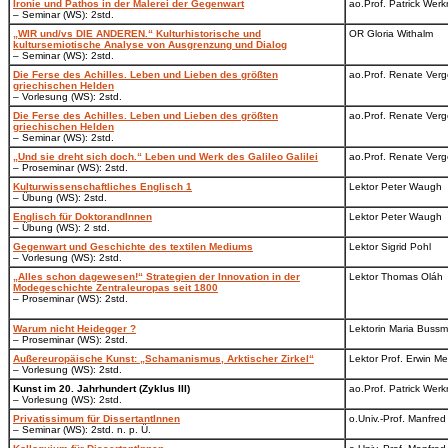
Ironie und Pathos in der Malerei der Gegenwart
ao.Prof. Patrick Werk
– Seminar (WS): 2std.
„WIR und/vs DIE ANDEREN.“ Kulturhistorische und
OR Gloria Withalm
kultursemiotische Analyse von Ausgrenzung und Dialog
– Seminar (WS): 2std.
Die Ferse des Achilles. Leben und Lieben des größten
ao.Prof. Renate Verg
griechischen Helden
– Vorlesung (WS): 2std.
Die Ferse des Achilles. Leben und Lieben des größten
ao.Prof. Renate Verg
griechischen Helden
– Seminar (WS): 2std.
„Und sie dreht sich doch.“ Leben und Werk des Galileo Galilei
ao.Prof. Renate Verg
– Proseminar (WS): 2std.
Kulturwissenschaftliches Englisch 1
Lektor Peter Waugh
– Übung (WS): 2std.
Englisch für DoktorandInnen
Lektor Peter Waugh
– Übung (WS): 2 std.
Gegenwart und Geschichte des textilen Mediums
Lektor Sigrid Pohl
– Vorlesung (WS): 2std.
„Alles schon dagewesen!“ Strategien der Innovation in der
Lektor Thomas Oláh
Modegeschichte Zentraleuropas seit 1800
– Proseminar (WS): 2std.
Warum nicht Heidegger ?
Lektorin Maria Buss
– Proseminar (WS): 2std.
Außereuropäische Kunst: „Schamanismus, Arktischer Zirkel“
Lektor Prof. Erwin Me
– Vorlesung (WS): 2std.
Kunst im 20. Jahrhundert (Zyklus III)
ao.Prof. Patrick Werk
– Vorlesung (WS): 2std.
Privatissimum für DissertantInnen
o.Univ.-Prof. Manfre
– Seminar (WS): 2std. n. p. Ü.