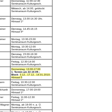
ner
Donnerstag, 11:00-12:30
Seminarraum Kulturgesch.
Mittwoch, ab 14:00, geblockt
Seminarraum Kulturgesch.
einer
Dienstag, 13.00-14.30 Uhr,
Hörsaal 1*
einer
Dienstag, 14.45-16.15
Hörsaal 4*
einer
Montag, 13:30-15:00
Seminarraum Kulturgesch.
Montag, 10:30-12:00
Seminarraum Kulturgesch.
Dienstag, 15:00-16:30
Seminarraum Kulturgesch.
Freitag, 12:30-14:00
Seminarraum Kulturgesch.
Donnerstag, 13:00-17:00
1. Termin am 22.10.09.;
Block:
3.12., 17.12., 14.01.2010;
Hörsaal 5
mann
Freitag, 10:30-12:00
Seminarraum Kulturgesch.
lchardt
Donnerstag, 17:00-19:00
Hörsaal 1*
ner
Freitag, 11:00-12:30
Hörsaal 1*
d Wagner
Montag, ab 16:00 n. p. Ü.
Seminarraum Kulturgesch.